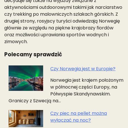
decyduje się także na wyjazdy związane z
aktywnościami outdoorowymi takimi jak narciarstwo
czy trekking po malowniczych szlakach górskich. Z
drugiej strony, rosyjscy turyści odwiedzają Norwegię
głównie ze względu na piękne krajobrazy fiordów
oraz możliwości uprawiania sportów wodnych i
zimowych.
Polecamy sprawdzić
Czy Norwegia jest w Europie?
Nawigacja
Norwegia jest krajem położonym
wpisu
w północnej części Europy, na
Półwyspie Skandynawskim.
Graniczy z Szwecją na…
Czy piec na pellet można
wyłączać na noc?