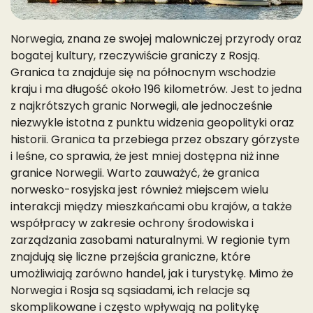
Norwegia, znana ze swojej malowniczej przyrody oraz
bogatej kultury, rzeczywiście graniczy z Rosją.
Granica ta znajduje się na północnym wschodzie
kraju i ma długość około 196 kilometrów. Jest to jedna
z najkrótszych granic Norwegii, ale jednocześnie
niezwykle istotna z punktu widzenia geopolityki oraz
historii. Granica ta przebiega przez obszary górzyste
i leśne, co sprawia, że jest mniej dostępna niż inne
granice Norwegii. Warto zauważyć, że granica
norwesko-rosyjska jest również miejscem wielu
interakcji między mieszkańcami obu krajów, a także
współpracy w zakresie ochrony środowiska i
zarządzania zasobami naturalnymi. W regionie tym
znajdują się liczne przejścia graniczne, które
umożliwiają zarówno handel, jak i turystykę. Mimo że
Norwegia i Rosja są sąsiadami, ich relacje są
skomplikowane i często wpływają na politykę