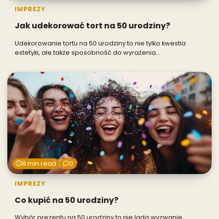
IMPREZY
Jak udekorować tort na 50 urodziny?
Udekorowanie tortu na 50 urodziny to nie tylko kwestia
estetyki, ale także sposobność do wyrażenia…
8 min read
0
IMPREZY
Co kupić na 50 urodziny?
Wybór prezentu na 50 urodziny to nie lada wyzwanie,