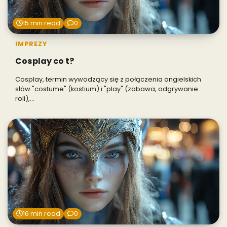
15 min read
0
IMPREZY
Cosplay co t?
Cosplay, termin wywodzący się z połączenia angielskich
słów "costume" (kostium) i "play" (zabawa, odgrywanie
roli),…
16 min read
0