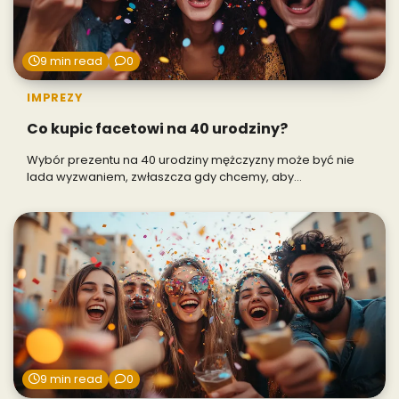
9 min read
0
IMPREZY
Co kupic facetowi na 40 urodziny?
Wybór prezentu na 40 urodziny mężczyzny może być nie
lada wyzwaniem, zwłaszcza gdy chcemy, aby…
9 min read
0