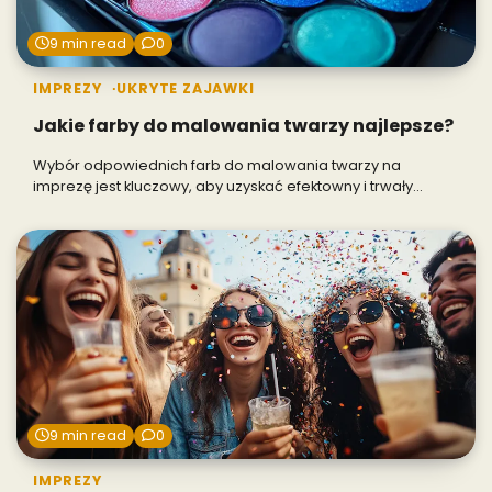
9 min read
0
IMPREZY
UKRYTE ZAJAWKI
Jakie farby do malowania twarzy najlepsze?
Wybór odpowiednich farb do malowania twarzy na
imprezę jest kluczowy, aby uzyskać efektowny i trwały…
9 min read
0
IMPREZY