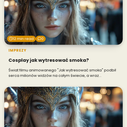
12 min read
0
IMPREZY
Cosplay jak wytresować smoka?
Świat filmu animowanego "Jak wytresować smoka" podbił
serca milionów widzów na całym świecie, a wraz…