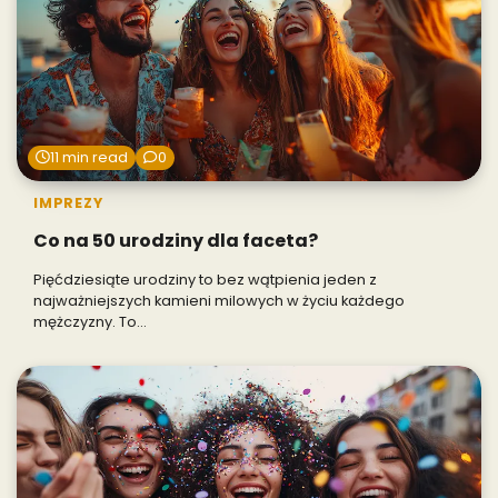
11 min read
0
IMPREZY
Co na 50 urodziny dla faceta?
Pięćdziesiąte urodziny to bez wątpienia jeden z
najważniejszych kamieni milowych w życiu każdego
mężczyzny. To…