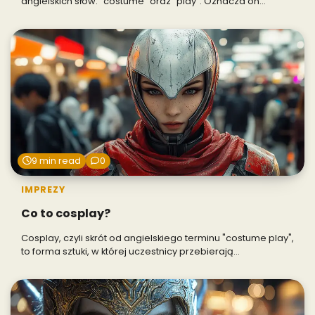
angielskich słów: "costume" oraz "play". Oznacza on…
9 min read
0
IMPREZY
Co to cosplay?
Cosplay, czyli skrót od angielskiego terminu "costume play",
to forma sztuki, w której uczestnicy przebierają…